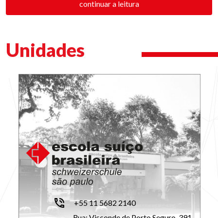
continuar a leitura
Unidades
+55 11 5682 2140
Rua: Visconde de Porto Seguro, 391